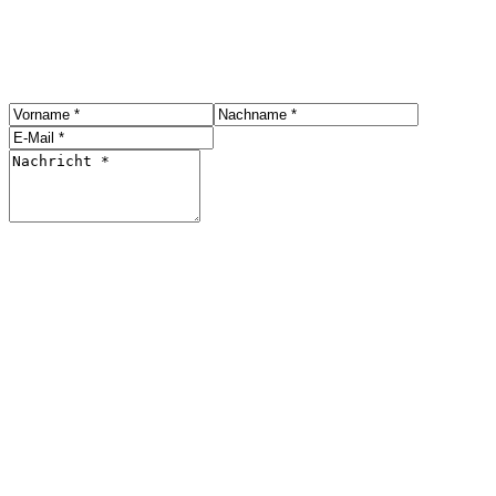
Kontakt
Bitte kontaktieren Sie uns hier mit einer Nachricht
Senden
langstrassezurich.ch
Diniz / Vettiger
Werbung & Marketing
077 816 83 63
/
076 508 10 12
info@langstrassezurich.ch