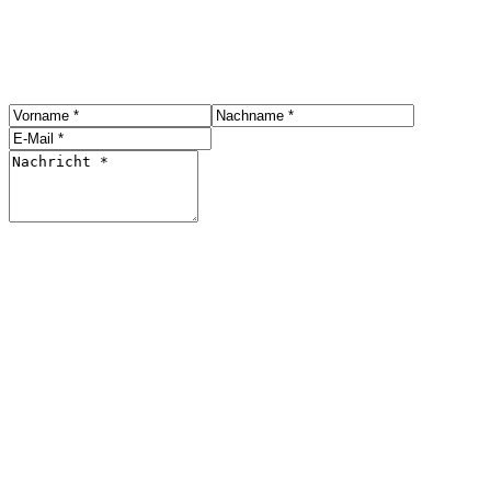
Kontakt
Bitte kontaktieren Sie uns hier mit einer Nachricht
Senden
langstrassezurich.ch
Diniz / Vettiger
Werbung & Marketing
077 816 83 63
/
076 508 10 12
info@langstrassezurich.ch